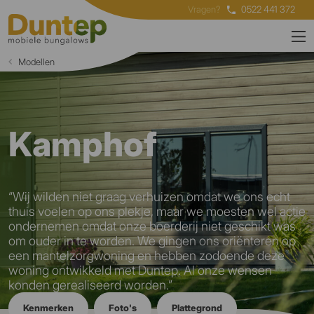
Vragen?
0522 441 372
Modellen
Kamphof
“Wij wilden niet graag verhuizen omdat we ons echt
thuis voelen op ons plekje, maar we moesten wel actie
ondernemen omdat onze boerderij niet geschikt was
om ouder in te worden. We gingen ons oriënteren op
een mantelzorgwoning en hebben zodoende deze
woning ontwikkeld met Duntep. Al onze wensen
konden gerealiseerd worden.”
Kenmerken
Foto's
Plattegrond