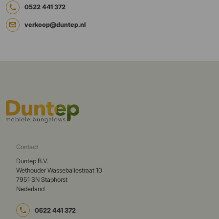
0522 441 372
verkoop@duntep.nl
Contact
Duntep B.V.
Wethouder Wassebaliestraat 10
7951 SN Staphorst
Nederland
0522 441 372