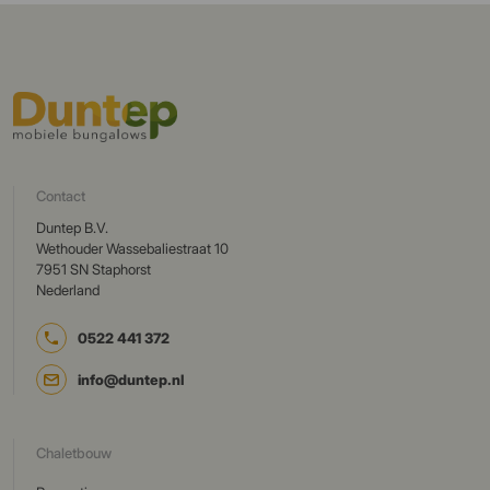
Contact
Duntep B.V.
Wethouder Wassebaliestraat 10
7951 SN Staphorst
Nederland
0522 441 372
info@duntep.nl
Chaletbouw