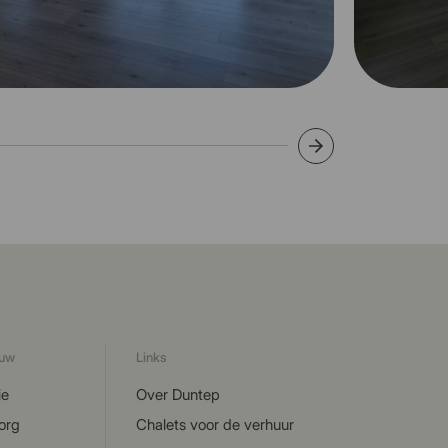
ouw
Links
ie
Over Duntep
org
Chalets voor de verhuur