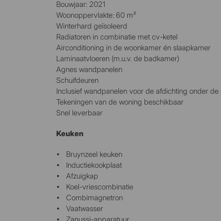
Bouwjaar: 2021
Woonoppervlakte: 60 m²
Winterhard geïsoleerd
Radiatoren in combinatie met cv-ketel
Airconditioning in de woonkamer én slaapkamer
Laminaatvloeren (m.u.v. de badkamer)
Agnes wandpanelen
Schuifdeuren
Inclusief wandpanelen voor de afdichting onder de 
Tekeningen van de woning beschikbaar
Snel leverbaar
Keuken
Bruynzeel keuken
Inductiekookplaat
Afzuigkap
Koel-vriescombinatie
Combimagnetron
Vaatwasser
Zanussi-apparatuur