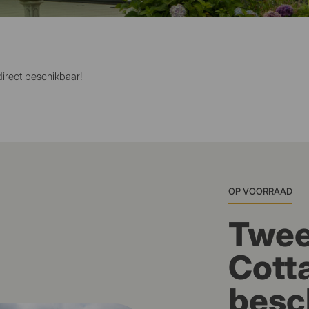
direct beschikbaar!
OP VOORRAAD
Twe
Cott
besc