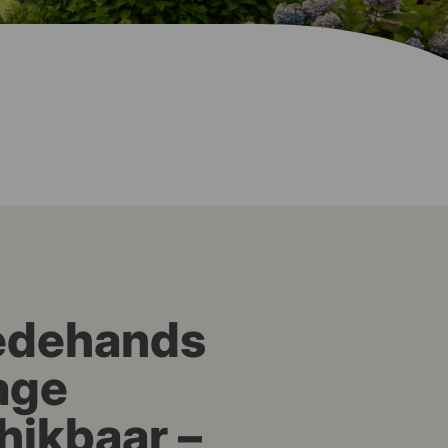
edehands
age
hikbaar –