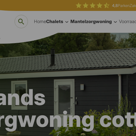
4,8
Parken
Zak
Home
Chalets
Mantelzorgwoning
Voorraa
e
ands
rgwoning cot