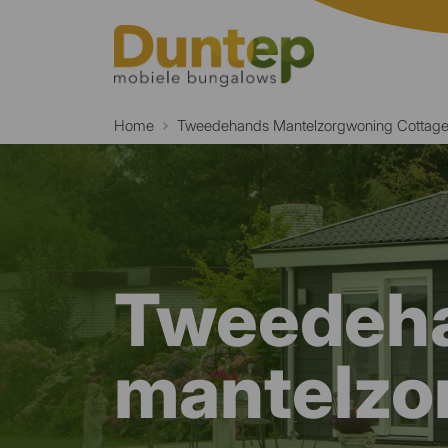
Home
Tweedehands Mantelzorgwoning Cottag
Tweedeh
mantelzo