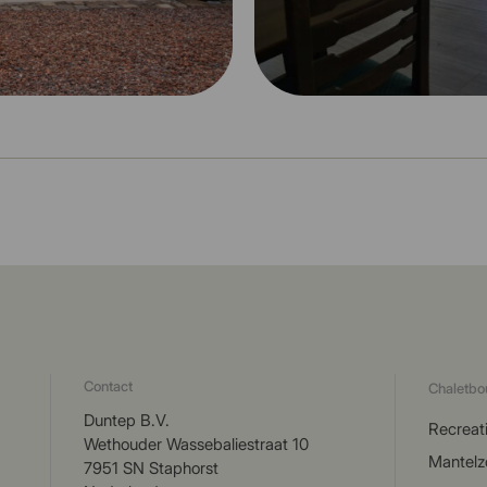
Contact
Chaletb
Duntep B.V.
Recreat
Wethouder Wassebaliestraat 10
Mantelz
7951 SN Staphorst