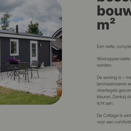
bouw
m²
Een nette, complet
Woonoppervlakte 
worden.
De woning is – m
laminaatvloeren 
vloertegels geco
kleuren. Dankzij 
licht aan.
De Cottage is win
voor een comfortabe