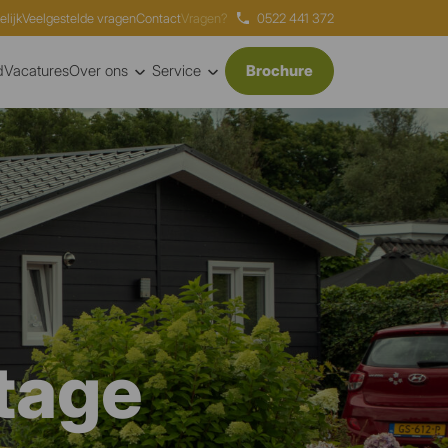
elijk
Veelgestelde vragen
Contact
Vragen?
0522 441 372
d
Vacatures
Over ons
Service
Brochure
tage