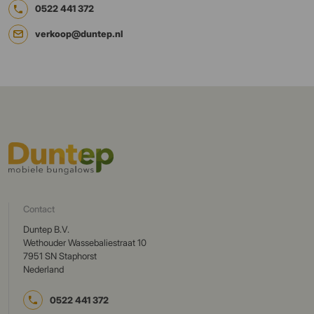
0522 441 372
verkoop@duntep.nl
Contact
Duntep B.V.
Wethouder Wassebaliestraat 10
7951 SN Staphorst
Nederland
0522 441 372