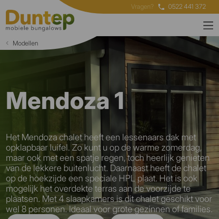
Vragen?
0522 441 372
Modellen
Mendoza 1
Het Mendoza chalet heeft een lessenaars dak met
opklapbaar luifel. Zo kunt u op de warme zomerdag,
maar ook met een spatje regen, toch heerlijk genieten
van de lekkere buitenlucht. Daarnaast heeft de chalet
op de hoekzijde een speciale HPL plaat. Het is ook
mogelijk het overdekte terras aan de voorzijde te
plaatsen. Met 4 slaapkamers is dit chalet geschikt voor
wel 8 personen. Ideaal voor grote gezinnen of families.