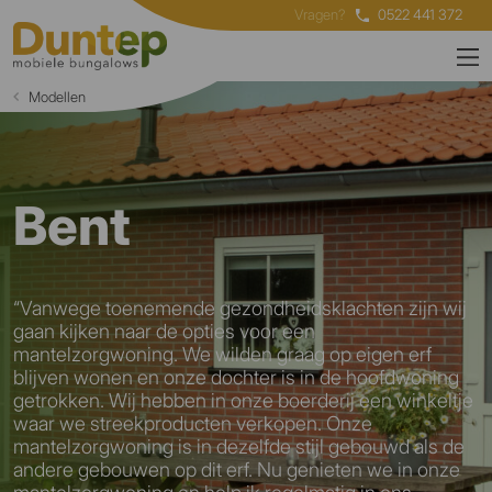
Vragen?
0522 441 372
Modellen
Bent
“Vanwege toenemende gezondheidsklachten zijn wij
gaan kijken naar de opties voor een
mantelzorgwoning. We wilden graag op eigen erf
blijven wonen en onze dochter is in de hoofdwoning
getrokken. Wij hebben in onze boerderij een winkeltje
waar we streekproducten verkopen. Onze
mantelzorgwoning is in dezelfde stijl gebouwd als de
andere gebouwen op dit erf. Nu genieten we in onze