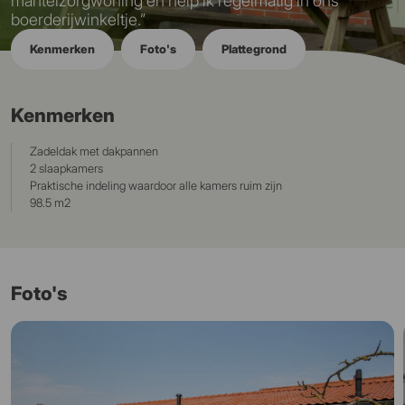
mantelzorgwoning en help ik regelmatig in ons
boerderijwinkeltje.”
Kenmerken
Foto's
Plattegrond
Kenmerken
Zadeldak met dakpannen
2 slaapkamers
Praktische indeling waardoor alle kamers ruim zijn
98.5 m2
Foto's