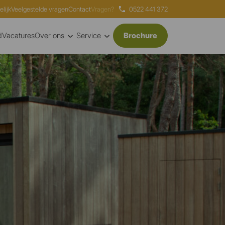
elijk
Veelgestelde vragen
Contact
Vragen?
0522 441 372
d
Vacatures
Over ons
Service
Brochure