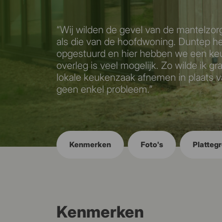
“Wij wilden de gevel van de mantelzorg
als die van de hoofdwoning. Duntep he
opgestuurd en hier hebben we een keu
overleg is veel mogelijk. Zo wilde ik g
lokale keukenzaak afnemen in plaats v
geen enkel probleem.”
Kenmerken
Foto's
Platteg
Kenmerken