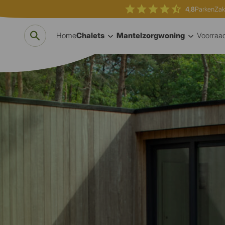
4,8
Parken
Zak
Home
Chalets
Mantelzorgwoning
Voorraa