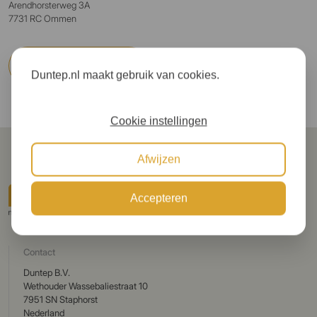
Arendhorsterweg 3A
7731 RC Ommen
Website bezoeken
Duntep.nl maakt gebruik van cookies.
Cookie instellingen
Afwijzen
Accepteren
Contact
Duntep B.V.
Wethouder Wassebaliestraat 10
7951 SN Staphorst
Nederland