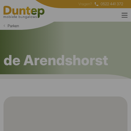
Vragen?
0522 441 372
Parken
de Arendshorst