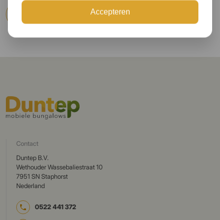
Accepteren
Website bezoeken
Contact
Duntep B.V.
Wethouder Wassebaliestraat 10
7951 SN Staphorst
Nederland
0522 441 372