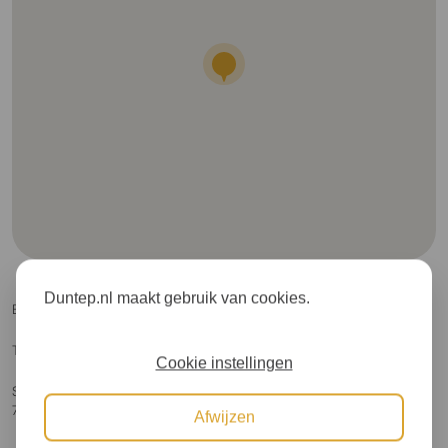
Duntep.nl maakt gebruik van cookies.
E-mail:
info@ermerstrand.nl
Telefoon:
0591564014
Cookie instellingen
Steenbakkersweg 3
7843 RM Erm
Afwijzen