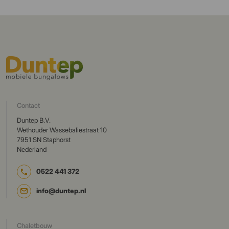
Contact
Duntep B.V.
Wethouder Wassebaliestraat 10
7951 SN Staphorst
Nederland
0522 441 372
info@duntep.nl
Chaletbouw