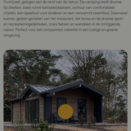
Overijssel, gelegen aan de rand van de natuur. De camping biedt diverse
faciliteiten, zoals ruime kampeerplaatsen, verhuur van comfortabele
chalets, een speeltuin voor kinderen en een verwarmd zwembad. Daarnaast
kunnen gasten genieten van het restaurant, het terras en de diverse sport-
en recreatiemogelijkheden, zoals fietsen en wandelen in de omliggende
natuur. Perfect voor een ontspannen vakantie in een rustige en groene
omgeving.