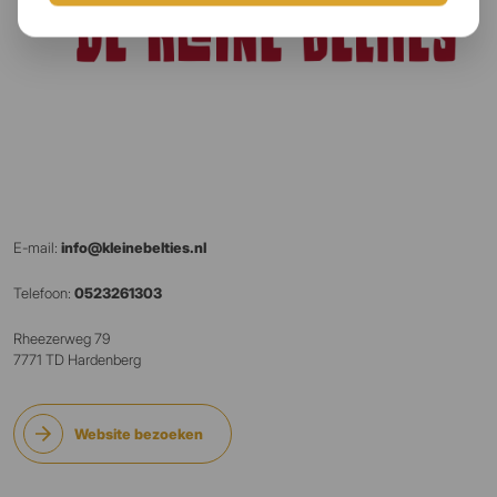
E-mail:
info@kleinebelties.nl
Telefoon:
0523261303
Rheezerweg 79
7771 TD Hardenberg
Website bezoeken