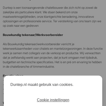
Duntep is een toonaangevende chaletbouwer die zich richt op zowel de
zakelijke als particuliere klant. We staan bekend om onze
maatwerkmogelijkheden, onze klantgerichte benadering, innovatieve
oplossingen en professionele service. Ter versterking van ons team zijn we
op zoek naar een gedreven
Bouwkundig tekenaar/Werkvoorbereider
Als Bouwkundig tekenaar/werkvoorbereider verricht je
tekenwerkzaamheden voor chalets en mantelzorgwoningen. In deze functie
werk je samen met collega’s van de verkoop en productie. Wij verwachten
dat je zelfstandig werkt aan projecten, dat je kunt omgaan met tijdsdruk,
budgetten en technische specificaties. Het is en pré om ervaring te hebben
in de chaletbranche of timmerindustrie.
Functie-eisen
-Bowkundige achtergrond
Duntep.nl maakt gebruik van cookies.
-Ervaring in een soortgelijke functie
-Je kunt werken met Revit
-Je neemt graag initiatief
Cookie instellingen
Wat bieden wij?