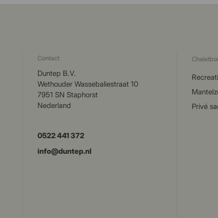
Contact
Chaletb
Duntep B.V.
Recreat
Wethouder Wassebaliestraat 10
Mantelz
7951 SN Staphorst
Nederland
Privé san
0522 441 372
info@duntep.nl