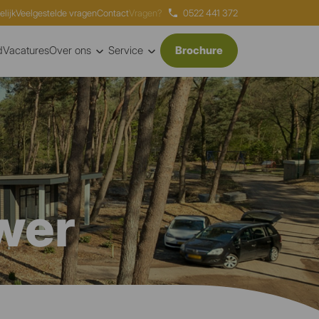
elijk
Veelgestelde vragen
Contact
Vragen?
0522 441 372
d
Vacatures
Over ons
Service
Brochure
wer