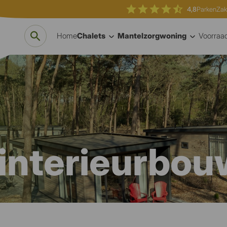
4,8
Parken
Zak
Home
Chalets
Mantelzorgwoning
Voorraa
interieurbou