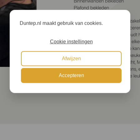
Binnenwanden bekleden
Plafond bekleden
Omdat we bij Duntep hoofdzakel
Duntep.nl maakt gebruik van cookies.
mantelzorgwoningen produceren
altijd divers. Dit maakt en houd
het plaatsen van de keuken; elke
Cookie instellingen
kleurstelling en materiaal. Zo ka
keukeneiland of een rechte keu
Afwijzen
voor AEG, Zanussi, Bauknecht, M
ontelbaar veel kleuren keukens, 
Accepteren
elke chalet weer een enorme leu
bouwen!