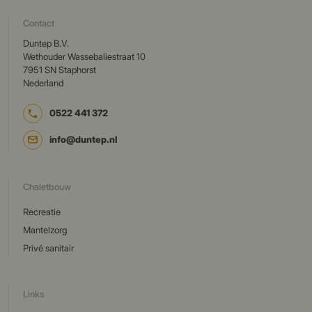
Contact
Duntep B.V.
Wethouder Wassebaliestraat 10
7951 SN Staphorst
Nederland
0522 441 372
info@duntep.nl
Chaletbouw
Recreatie
Mantelzorg
Privé sanitair
Links