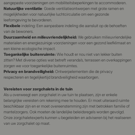
aangepaste voorzieningen om mobiliteitsbeperkingen te accommoderen.
Natuurlijke ventilatie
: Goede ventilatieontwerpen met grote ramen en
mogelijkheden voor natuurlijke luchtcirculatie om een gezonde
leefomgeving te bevorderen.
Flexibele
indeling: Een aanpasbare indeling die aansluit op de behoeften
van de bewoners.
Duurzaamheid en milieuvriendelijkheid:
We gebruiken milieuvriendelijke
materialen en energiezuinige voorzieningen voor een gezond leefklimaat en
een kleine ecologische impact.
Toegankelijke buitenruimte:
Wie houdt er nou niet van lekker buiten
zitten? Met diverse opties wat betreft veranda’s, terrassen en overkappingen
zorgen we voor toegankelijke buitenruimtes.
Privacy en brandveiligheid:
Ontwerpelementen die de privacy
respecteren en tegelijkertijd brandveiligheid waarborgen.
Vereisten voor zorgchalets in de tuin
Als u overweegt een zorgchalet in uw tuin te plaatsen, zijn er enkele
belangrijke vereisten om rekening mee te houden. Er moet uiteraard ruimte
beschikbaar zijn en er moet overeenstemming zijn met betrokken familie of
mantelzorgers. Ook moeten de landelijke beleidsregels worden gevolgd.
Onze zorgchaletexperts kunnen u begeleiden en adviseren bij het realiseren
van uw zorgchalet op maat.