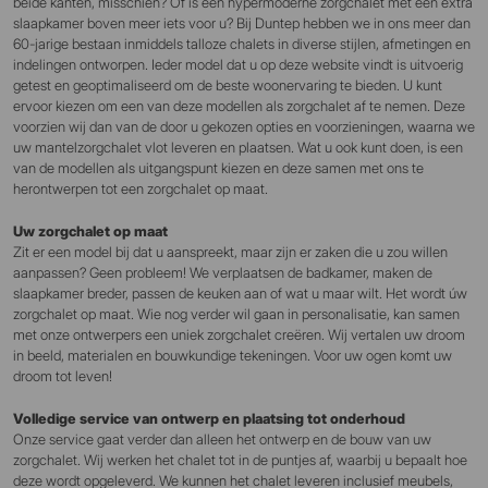
beide kanten, misschien? Of is een hypermoderne zorgchalet met een extra
slaapkamer boven meer iets voor u? Bij Duntep hebben we in ons meer dan
60-jarige bestaan inmiddels talloze chalets in diverse stijlen, afmetingen en
indelingen ontworpen. Ieder model dat u op deze website vindt is uitvoerig
getest en geoptimaliseerd om de beste woonervaring te bieden. U kunt
ervoor kiezen om een van deze modellen als zorgchalet af te nemen. Deze
voorzien wij dan van de door u gekozen opties en voorzieningen, waarna we
uw mantelzorgchalet vlot leveren en plaatsen. Wat u ook kunt doen, is een
van de modellen als uitgangspunt kiezen en deze samen met ons te
herontwerpen tot een zorgchalet op maat.
Uw zorgchalet op maat
Zit er een model bij dat u aanspreekt, maar zijn er zaken die u zou willen
aanpassen? Geen probleem! We verplaatsen de badkamer, maken de
slaapkamer breder, passen de keuken aan of wat u maar wilt. Het wordt úw
zorgchalet op maat. Wie nog verder wil gaan in personalisatie, kan samen
met onze ontwerpers een uniek zorgchalet creëren. Wij vertalen uw droom
in beeld, materialen en bouwkundige tekeningen. Voor uw ogen komt uw
droom tot leven!
Volledige service van ontwerp en plaatsing tot onderhoud
Onze service gaat verder dan alleen het ontwerp en de bouw van uw
zorgchalet. Wij werken het chalet tot in de puntjes af, waarbij u bepaalt hoe
deze wordt opgeleverd. We kunnen het chalet leveren inclusief meubels,