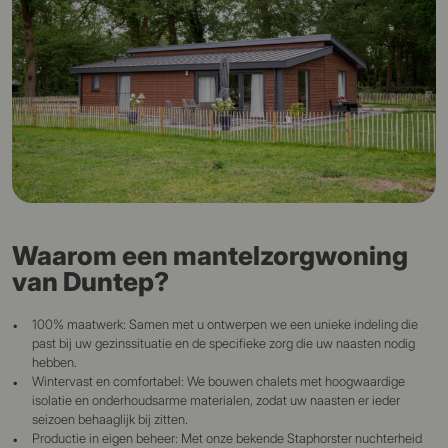
Waarom een mantelzorgwoning
van Duntep?
100% maatwerk: Samen met u ontwerpen we een unieke indeling die
past bij uw gezinssituatie en de specifieke zorg die uw naasten nodig
hebben.
Wintervast en comfortabel: We bouwen chalets met hoogwaardige
isolatie en onderhoudsarme materialen, zodat uw naasten er ieder
seizoen behaaglijk bij zitten.
Productie in eigen beheer: Met onze bekende Staphorster nuchterheid