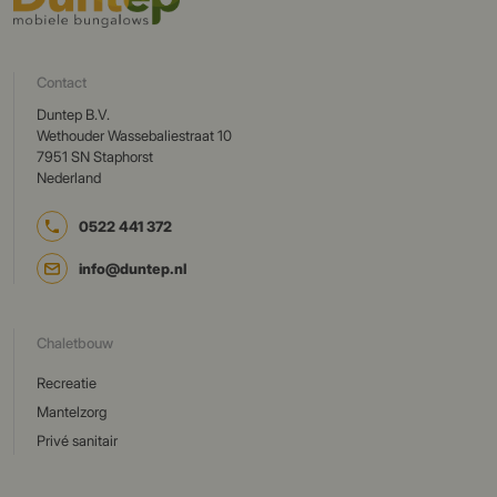
Contact
Duntep B.V.
Wethouder Wassebaliestraat 10
7951 SN Staphorst
Nederland
0522 441 372
info@duntep.nl
Chaletbouw
Recreatie
Mantelzorg
Privé sanitair