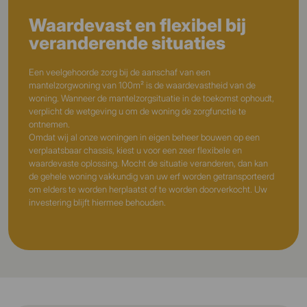
Waardevast en flexibel bij
veranderende situaties
Een veelgehoorde zorg bij de aanschaf van een
mantelzorgwoning van 100m² is de waardevastheid van de
woning. Wanneer de mantelzorgsituatie in de toekomst ophoudt,
verplicht de wetgeving u om de woning de zorgfunctie te
ontnemen.
Omdat wij al onze woningen in eigen beheer bouwen op een
verplaatsbaar chassis, kiest u voor een zeer flexibele en
waardevaste oplossing. Mocht de situatie veranderen, dan kan
de gehele woning vakkundig van uw erf worden getransporteerd
om elders te worden herplaatst of te worden doorverkocht. Uw
investering blijft hiermee behouden.