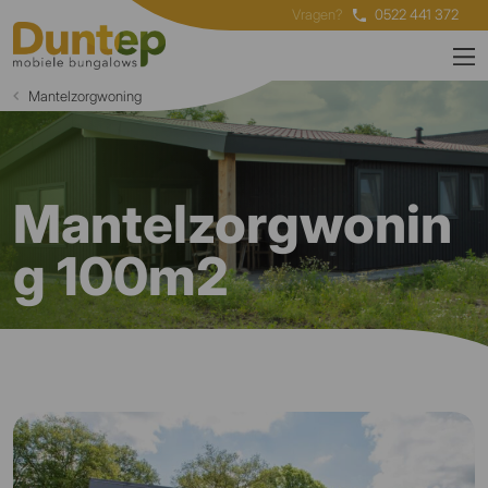
Vragen?
0522 441 372
Mantelzorgwoning
Mantelzorgwonin
g 100m2